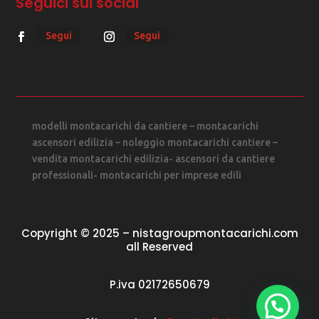
Seguici sui social
Segui
Segui
modelli montacarichi da cantiere – montacarichi
ascensori edilizia – noleggio montacarichi cantiere –
vendita montacarichi edilizia- ascensori da cantiere
professionali- montacarichi per imprese edili
Copyright © 2025 – nistagroupmontacarichi.com
all Reserved
P.iva 02172650679