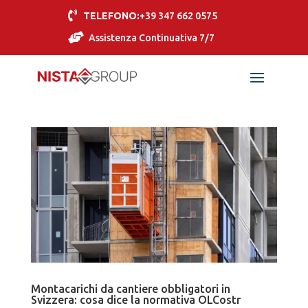

TELEFONO:
+39 347 662 0575

Assistenza Continuativa 7/7
Montacarichi da cantiere obbligatori in
Svizzera: cosa dice la normativa OLCostr