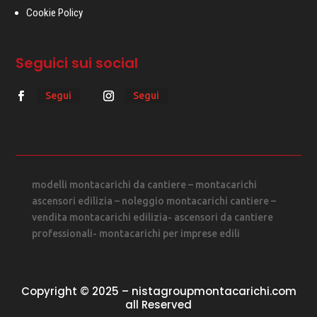
Cookie Policy
Seguici sui social
Segui
Segui
modelli montacarichi da cantiere – montacarichi
ascensori edilizia – noleggio montacarichi cantiere –
vendita montacarichi edilizia- ascensori da cantiere
professionali- montacarichi per imprese edili
Copyright © 2025 – nistagroupmontacarichi.com
all Reserved