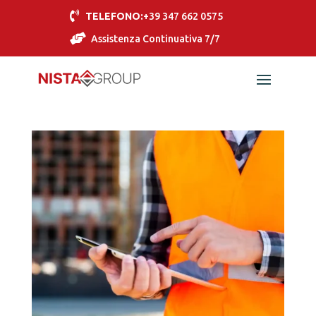

TELEFONO:
+39 347 662 0575

Assistenza Continuativa 7/7