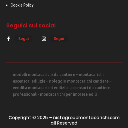
Cookie Policy
Seguici sui social
Segui
Segui
modelli montacarichi da cantiere – montacarichi
ascensori edilizia – noleggio montacarichi cantiere –
vendita montacarichi edilizia- ascensori da cantiere
professionali- montacarichi per imprese edili
Copyright © 2025 – nistagroupmontacarichi.com
all Reserved