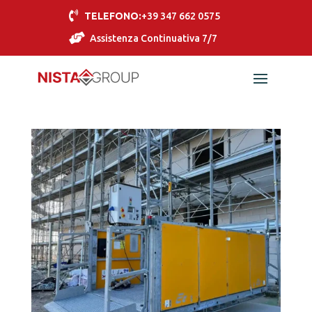

TELEFONO:
+39 347 662 0575

Assistenza Continuativa 7/7